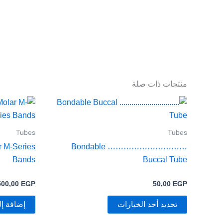
منتجات ذات صلة
هناك
العديد
من
Tubes
Tubes
الأشكال
r M-Series
………………………… Bondable
المختلفة
Bands
Buccal Tube
لهذا
المنتج.
500,00
EGP
50,00
EGP
يمكن
تحديد أحد الخيارات
إضافة إل
اختيار
الخيارات